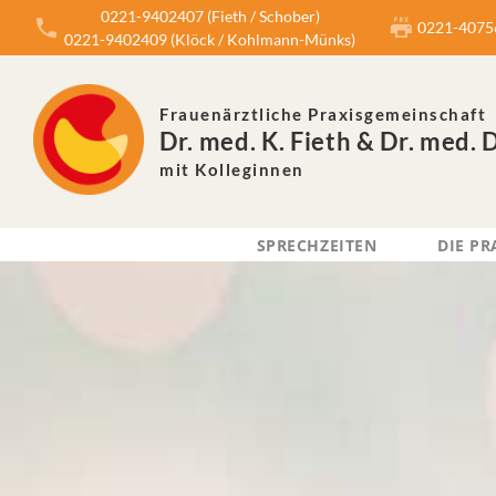
0221-9402407 (Fieth / Schober)
0221-4075
0221-9402409 (Klöck / Kohlmann-Münks)
Frauenärztliche Praxisgemeinschaft
Dr. med. K. Fieth & Dr. med. 
mit Kolleginnen
SPRECHZEITEN
DIE PR