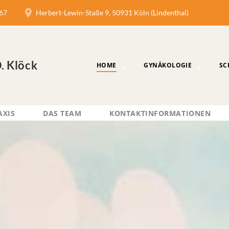
67
Herbert-Lewin-Staße 9, 50931 Köln (Lindenthal)
D. Klöck
HOME
GYNÄKOLOGIE
SC
AXIS
DAS TEAM
KONTAKTINFORMATIONEN